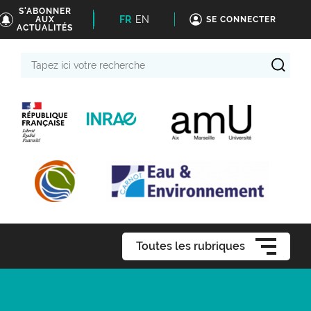
S'ABONNER
FR
EN
AUX
SE CONNECTER
ACTUALITÉS
Tapez
ici
votre
recherche
Toutes les rubriques