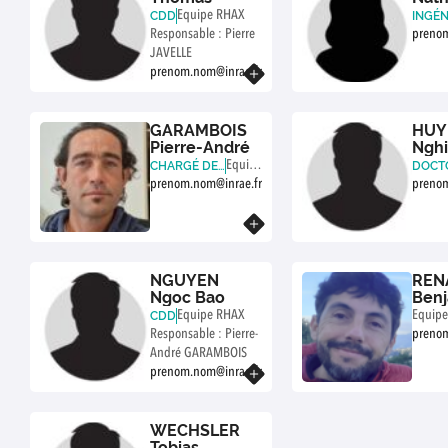
Equipe RHAX
CDD
INGÉN
DE R
Responsable : Pierre
prenom
HE
JAVELLE
prenom.nom@inrae.fr
En savoir plus
GARAMBOIS
HUY
Pierre-André
Nghi
Equipe
CHARGÉ DE
DOCT
RECHERCHE
ANT
prenom.nom@inrae.fr
RHAX
prenom
En savoir plus
NGUYEN
REN
Ngoc Bao
Ben
Equipe RHAX
Equip
CDD
Responsable : Pierre-
prenom
André GARAMBOIS
prenom.nom@inrae.fr
En savoir plus
WECHSLER
Tobias