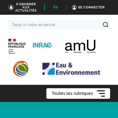
S'ABONNER
FR
AUX
SE CONNECTER
ACTUALITÉS
Tapez
ici
votre
recherche
Toutes les rubriques