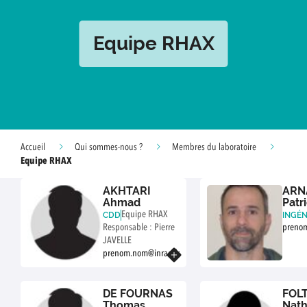
Equipe RHAX
Accueil
Qui sommes-nous ?
Membres du laboratoire
Equipe RHAX
AKHTARI
ARN
Ahmad
Patr
Equipe RHAX
CDD
INGÉN
E RE
Responsable : Pierre
prenom
E
JAVELLE
prenom.nom@inrae.fr
En savoir plus
DE FOURNAS
FOL
Thomas
Nath